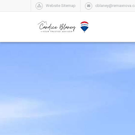
Website Sitemap
cblaney@remaxnova.c