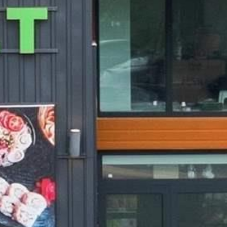

































