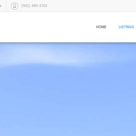
a
(902) 489-4763
HOME
LISTINGS