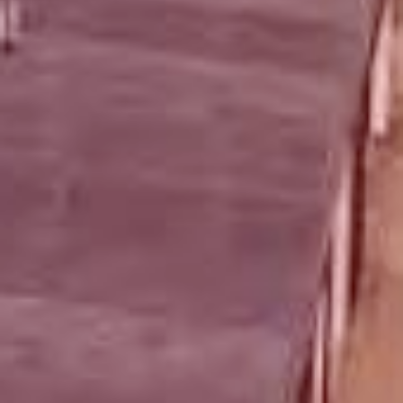














