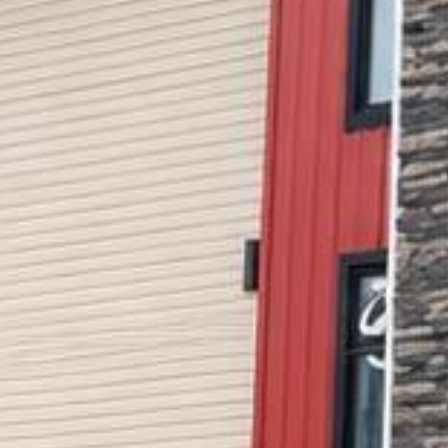








