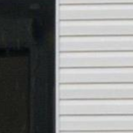



















































