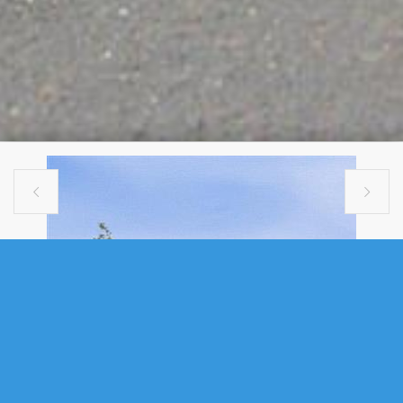


COMMERCIAL
1040 MYRA ROAD, PORTERS LAKE,
NS (MLS® 202616094)
.