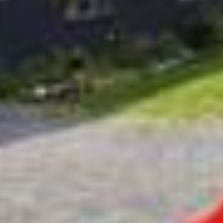





































