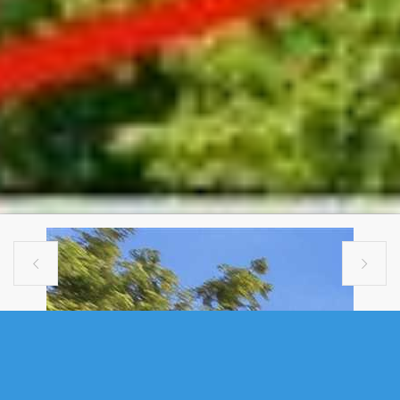


MULTI FAMILY