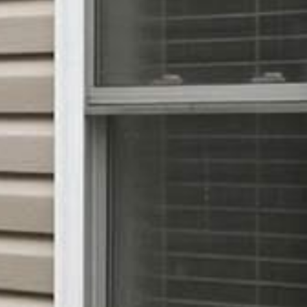
















































