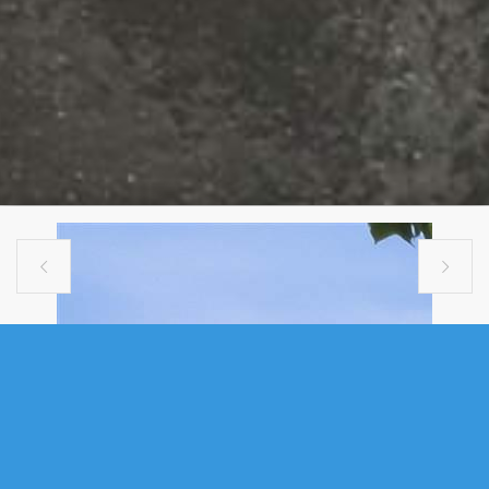


MULTI FAMILY
6279 YALE STREET, HALIFAX, NS
(MLS® 202616749)
.