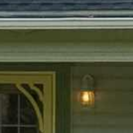



















































