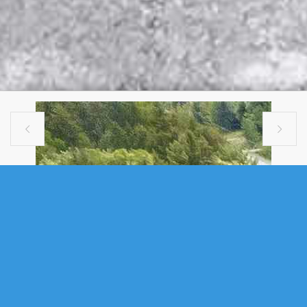


SINGLE FAMILY
111 ST GEORGE BOULEVARD,
HAMMONDS PLAINS, NS (MLS®
202615562)
.