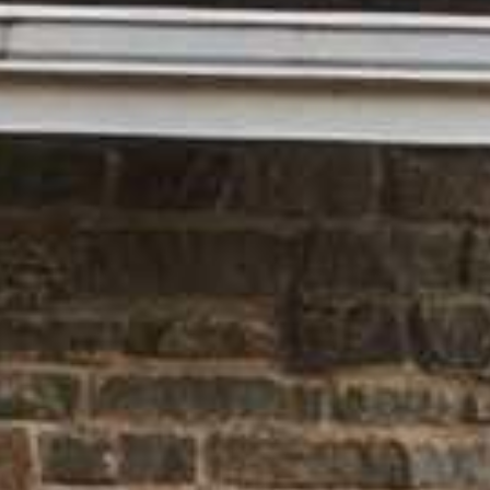















































