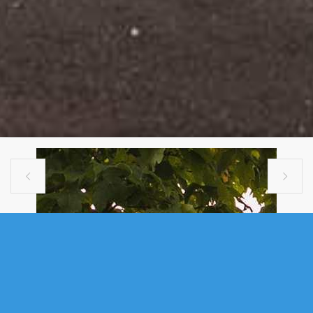


SINGLE FAMILY
139 HOLLYHOCK WAY, BEDFORD, NS
(MLS® 202608975)
.