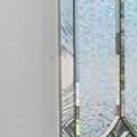



















































