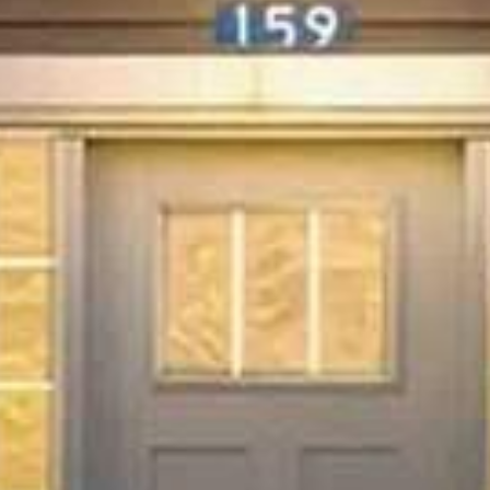



















































