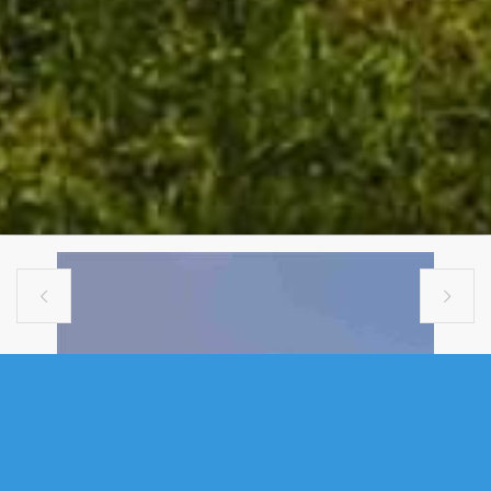


SINGLE FAMILY
159 SUMMIT CRESCENT, UPPER