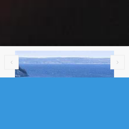


SINGLE FAMILY
17 PADDYS HEAD ROAD, INDIAN
HARBOUR, NS (MLS® 202613066)
.