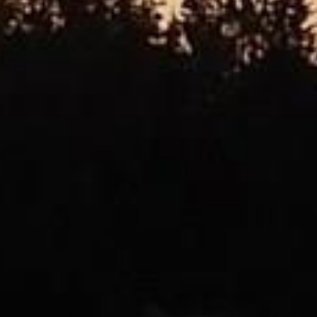



















































