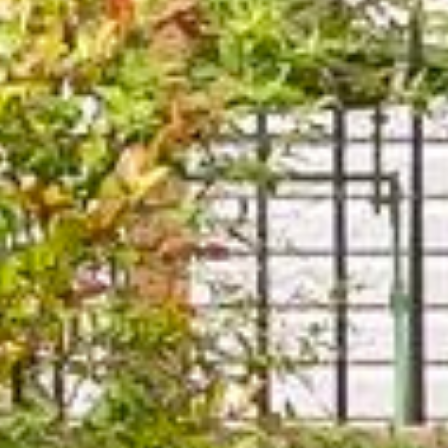












































