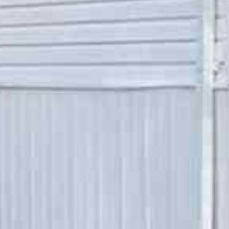





























