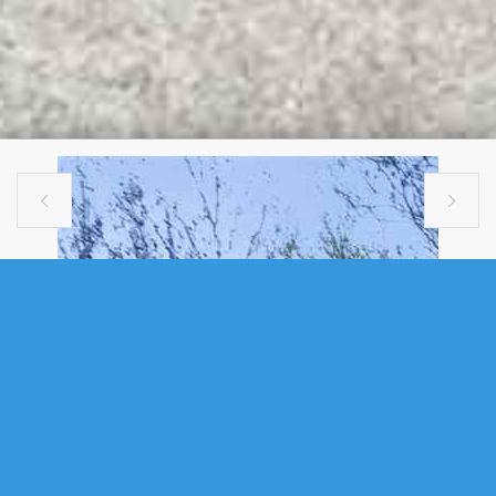


SINGLE FAMILY
23 QUIET STREET, MIDDLE
SACKVILLE, NS (MLS® 202611653)
.