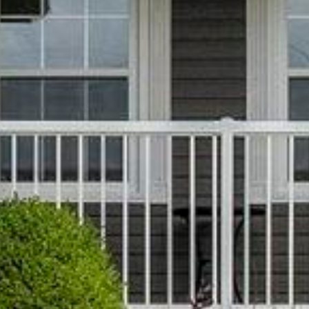

















































