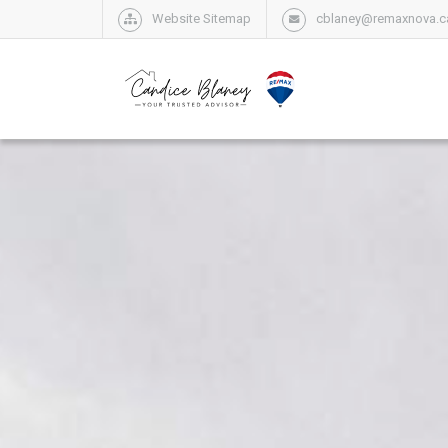
Website Sitemap
cblaney@remaxnova.c