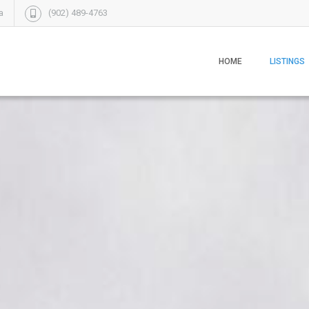
a
(902) 489-4763
HOME
LISTINGS