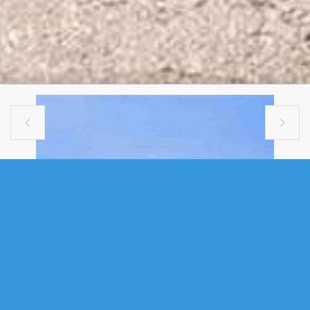


SINGLE FAMILY
28 FORT SACKVILLE ROAD,
BEDFORD, NS (MLS® 202614172)
.