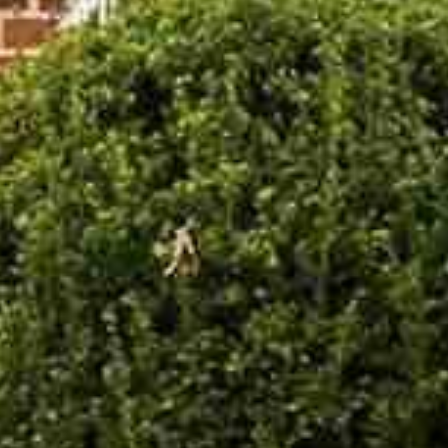







































