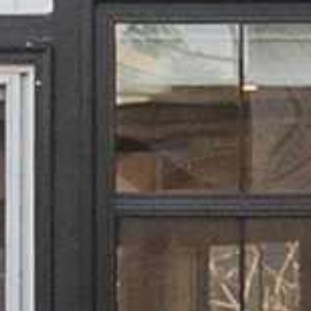















































