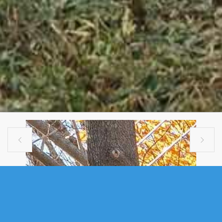


SINGLE FAMILY