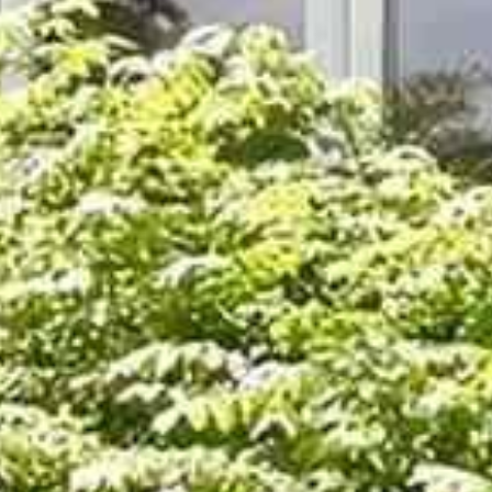












































