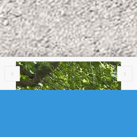


SINGLE FAMILY
6521 BAYERS ROAD, HALIFAX, NS
(MLS® 202614678)
.