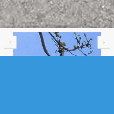


SINGLE FAMILY
90 LINCOLNSHIRE DRIVE, FALL
RIVER, NS (MLS® 202611779)
.