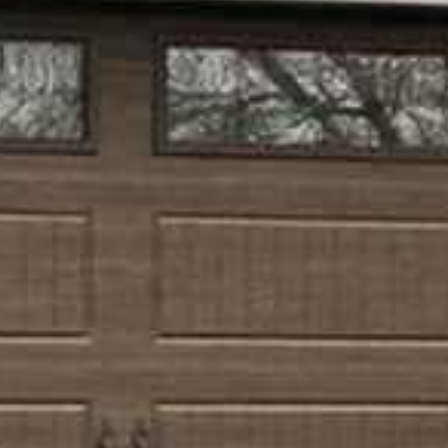



















































