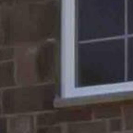








































