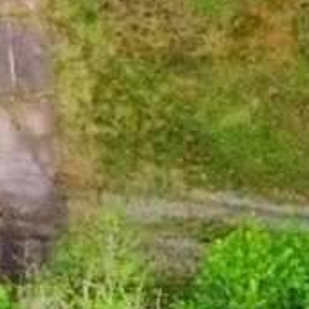













