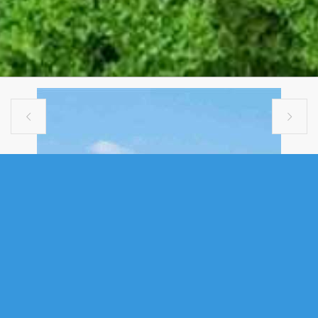


VACANT LAND
1003 WAVERLEY ROAD, WAVERLEY,
NS (MLS® 202613238)
.